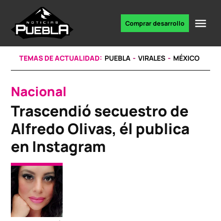
Skip
to
Me
Comprar desarrollo
Portal
content
de
noticias
TEMAS DE ACTUALIDAD:
PUEBLA
VIRALES
MÉXICO
Nacional
POSTED
IN
Trascendió secuestro de
Alfredo Olivas, él publica
en Instagram