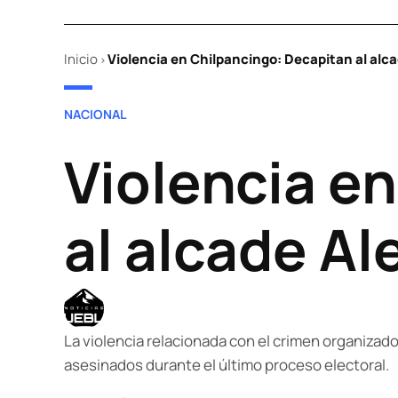
Inicio
Violencia en Chilpancingo: Decapitan al alc
>
POSTED
NACIONAL
IN
Violencia e
al alcade Al
La violencia relacionada con el crimen organizado 
asesinados durante el último proceso electoral.