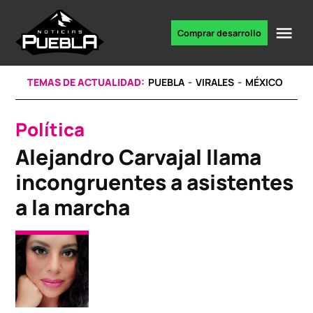
Skip
to
Me
Comprar desarrollo
Portal
content
de
noticias
TEMAS DE ACTUALIDAD:
PUEBLA
VIRALES
MÉXICO
Política
POSTED
IN
Alejandro Carvajal llama
incongruentes a asistentes
a la marcha