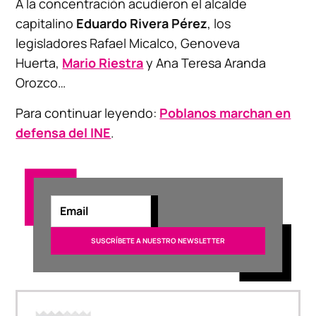
A la concentración acudieron el alcalde
capitalino
Eduardo Rivera Pérez
, los
legisladores Rafael Micalco, Genoveva
Huerta,
Mario Riestra
y Ana Teresa Aranda
Orozco…
Para continuar leyendo:
Poblanos marchan en
defensa del INE
.