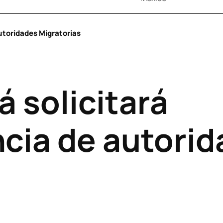
utoridades Migratorias
á solicitará
cia de autorid