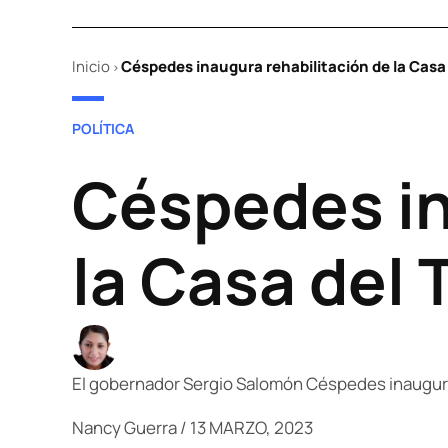
Inicio
Céspedes inaugura rehabilitación de la Casa 
>
POSTED
POLÍTICA
IN
Céspedes in
la Casa del 
El gobernador Sergio Salomón Céspedes inauguró 
Nancy Guerra
/
13 MARZO, 2023