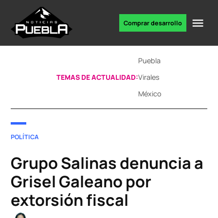
Skip
to
Me
Comprar desarrollo
Portal
content
de
noticias
Puebla
TEMAS DE ACTUALIDAD:
Virales
México
POSTED
POLÍTICA
IN
Grupo Salinas denuncia a
Grisel Galeano por
extorsión fiscal