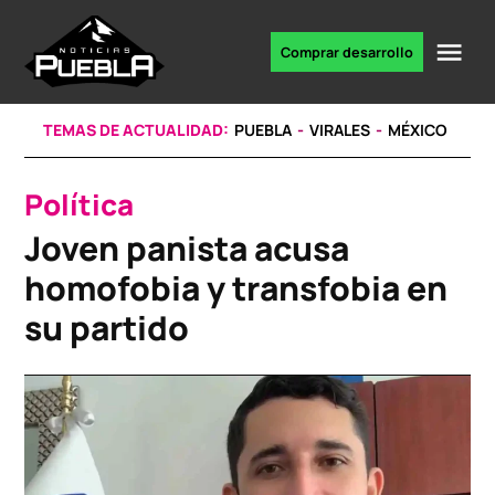
Skip
to
Me
Comprar desarrollo
Portal
content
de
noticias
TEMAS DE ACTUALIDAD:
PUEBLA
VIRALES
MÉXICO
Política
POSTED
IN
Joven panista acusa
homofobia y transfobia en
su partido