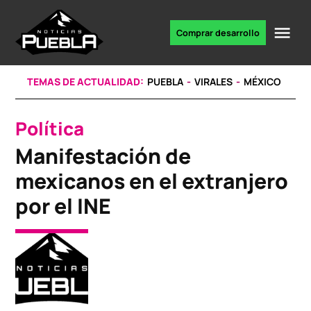
Skip
to
Me
Comprar desarrollo
Portal
content
de
noticias
TEMAS DE ACTUALIDAD:
PUEBLA
VIRALES
MÉXICO
Política
POSTED
IN
Manifestación de
mexicanos en el extranjero
por el INE