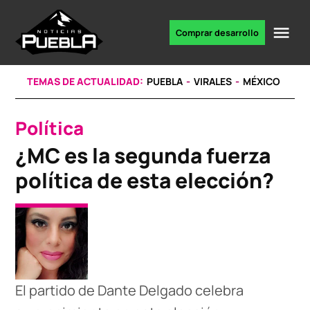
Skip
to
Me
Comprar desarrollo
Portal
content
de
noticias
TEMAS DE ACTUALIDAD:
PUEBLA
VIRALES
MÉXICO
Política
POSTED
IN
¿MC es la segunda fuerza
política de esta elección?
El partido de Dante Delgado celebra