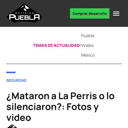
Skip
to
Me
Comprar desarrollo
Portal
content
de
noticias
Puebla
TEMAS DE ACTUALIDAD:
Virales
México
POSTED
SEGURIDAD
IN
¿Mataron a La Perris o lo
silenciaron?: Fotos y
video