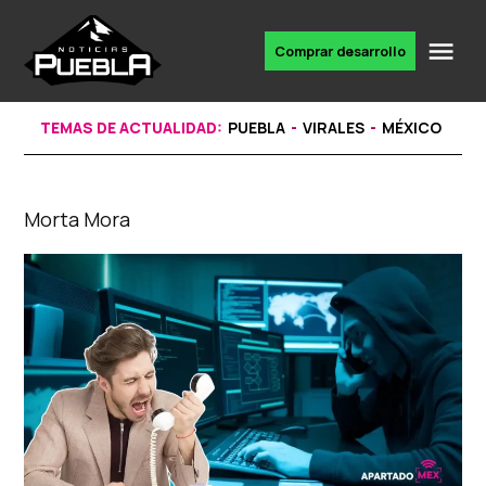
Skip
to
Me
Comprar desarrollo
Portal
content
de
noticias
TEMAS DE ACTUALIDAD:
PUEBLA
VIRALES
MÉXICO
Morta Mora