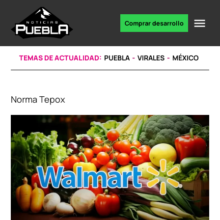
Skip
to
Me
Comprar desarrollo
Portal
content
de
noticias
TEMAS DE ACTUALIDAD:
PUEBLA
VIRALES
MÉXICO
Norma Tepox