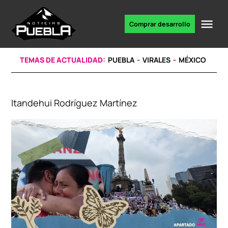
Skip
to
Me
Comprar desarrollo
Portal
content
de
noticias
TEMAS DE ACTUALIDAD:
PUEBLA
VIRALES
MÉXICO
Itandehui Rodríguez Martínez