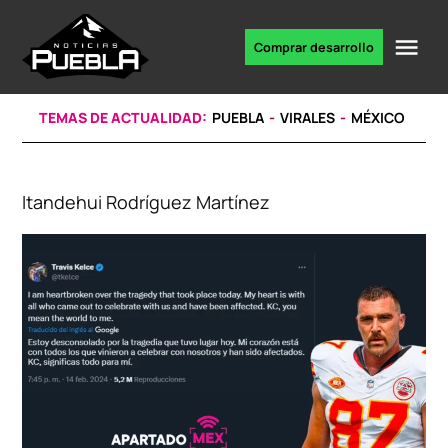
Skip
to
Me
Comprar desarrollo
Portal
content
de
noticias
TEMAS DE ACTUALIDAD:
PUEBLA
VIRALES
MÉXICO
Itandehui Rodríguez Martínez