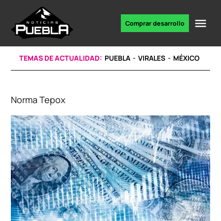
Skip
to
Me
Comprar desarrollo
Portal
content
de
noticias
TEMAS DE ACTUALIDAD:
PUEBLA
VIRALES
MÉXICO
Norma Tepox