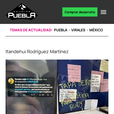
Skip
to
Me
Comprar desarrollo
Portal
content
de
noticias
TEMAS DE ACTUALIDAD:
PUEBLA
VIRALES
MÉXICO
Itandehui Rodríguez Martínez