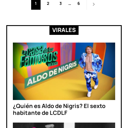
Paginación
1
2
3
…
6
de
entradas
VIRALES
¿Quién es Aldo de Nigris? El sexto
habitante de LCDLF