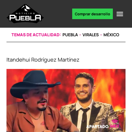
Skip
to
Me
Comprar desarrollo
Portal
content
de
noticias
TEMAS DE ACTUALIDAD:
PUEBLA
VIRALES
MÉXICO
Itandehui Rodríguez Martínez