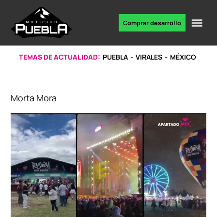
Skip
to
Me
Comprar desarrollo
Portal
content
de
noticias
TEMAS DE ACTUALIDAD:
PUEBLA
VIRALES
MÉXICO
Morta Mora