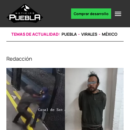
Skip
to
Me
Comprar desarrollo
Portal
content
de
noticias
TEMAS DE ACTUALIDAD:
PUEBLA
VIRALES
MÉXICO
Redacción