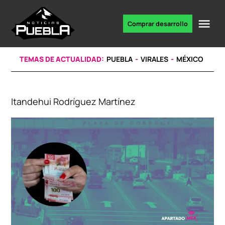
Skip
to
Me
Comprar desarrollo
Portal
content
de
noticias
TEMAS DE ACTUALIDAD:
PUEBLA
VIRALES
MÉXICO
Itandehui Rodríguez Martínez