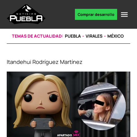
Skip
to
Me
Comprar desarrollo
Portal
content
de
noticias
TEMAS DE ACTUALIDAD:
PUEBLA
VIRALES
MÉXICO
Itandehui Rodríguez Martínez