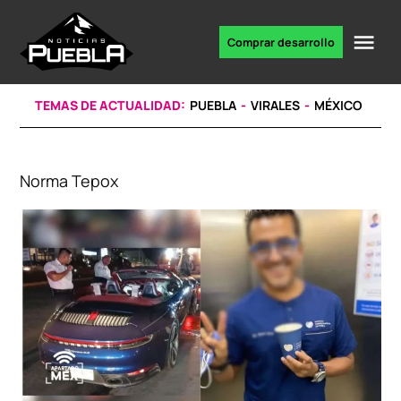
Skip
to
Me
Comprar desarrollo
Portal
content
de
noticias
TEMAS DE ACTUALIDAD:
PUEBLA
VIRALES
MÉXICO
Norma Tepox