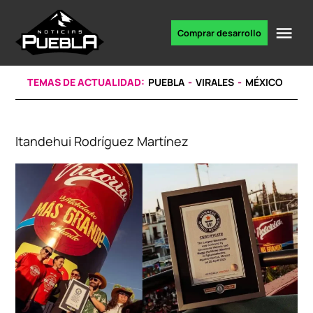
Skip
to
Me
Comprar desarrollo
Portal
content
de
noticias
TEMAS DE ACTUALIDAD:
PUEBLA
VIRALES
MÉXICO
Itandehui Rodríguez Martínez