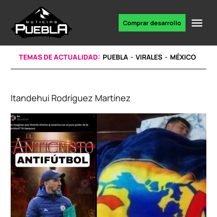
Skip
to
Me
Comprar desarrollo
Portal
content
de
noticias
TEMAS DE ACTUALIDAD:
PUEBLA
VIRALES
MÉXICO
Itandehui Rodríguez Martínez