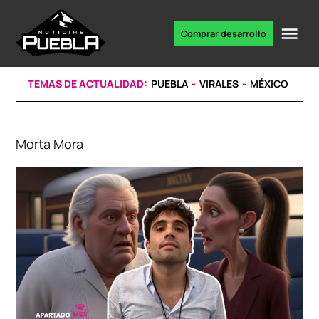
Skip
to
Me
Comprar desarrollo
Portal
content
de
noticias
TEMAS DE ACTUALIDAD:
PUEBLA
VIRALES
MÉXICO
Morta Mora