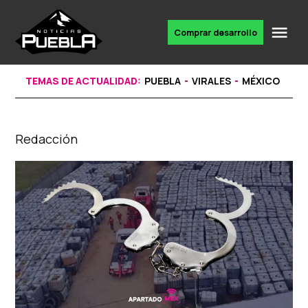
Skip
to
Me
Comprar desarrollo
Portal
content
de
noticias
TEMAS DE ACTUALIDAD:
PUEBLA
VIRALES
MÉXICO
Redacción