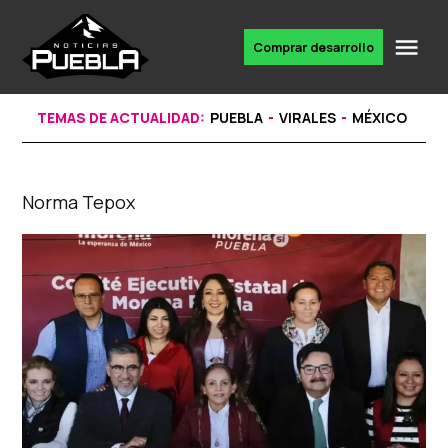
Skip
to
Me
Comprar desarrollo
Portal
content
de
noticias
TEMAS DE ACTUALIDAD:
PUEBLA
VIRALES
MÉXICO
Norma Tepox