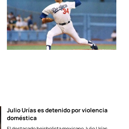
Julio Urías es detenido por violencia
doméstica
El destacado beisbolista mexicano Julio Urías,