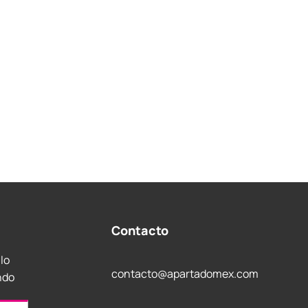
Contacto
 lo
contacto@apartadomex.com
ndo