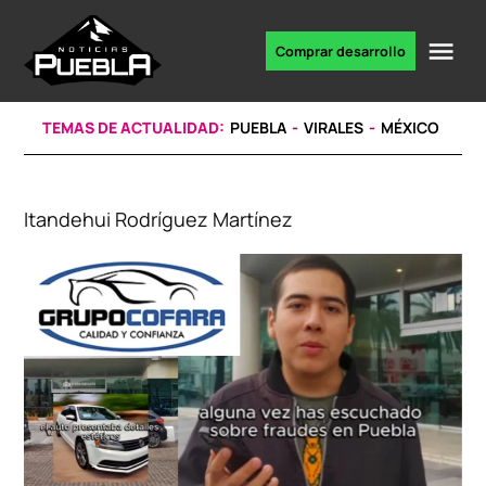
Skip
to
Me
Comprar desarrollo
Portal
content
de
noticias
TEMAS DE ACTUALIDAD:
PUEBLA
VIRALES
MÉXICO
Itandehui Rodríguez Martínez