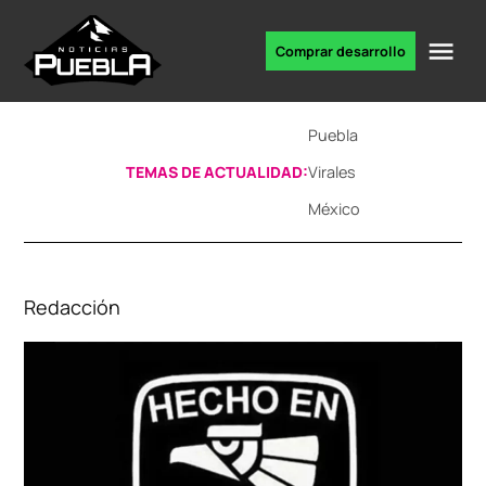
Skip
to
Me
Comprar desarrollo
Portal
content
de
noticias
Puebla
TEMAS DE ACTUALIDAD:
Virales
México
Redacción