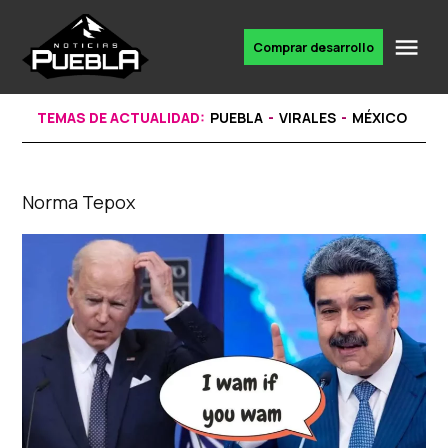
Skip
to
Me
Comprar desarrollo
Portal
content
de
noticias
TEMAS DE ACTUALIDAD:
PUEBLA
VIRALES
MÉXICO
Norma Tepox