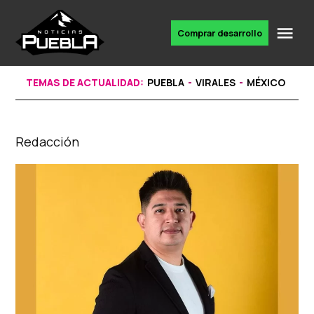
Skip
to
Me
Comprar desarrollo
Portal
content
de
noticias
TEMAS DE ACTUALIDAD:
PUEBLA
VIRALES
MÉXICO
Redacción