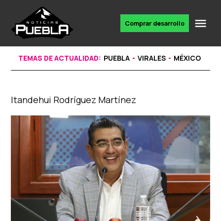
Skip
to
Me
Comprar desarrollo
Portal
content
de
noticias
TEMAS DE ACTUALIDAD:
PUEBLA
VIRALES
MÉXICO
Itandehui Rodríguez Martínez