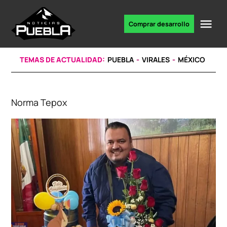
Skip
to
Me
Comprar desarrollo
Portal
content
de
noticias
TEMAS DE ACTUALIDAD:
PUEBLA
VIRALES
MÉXICO
Norma Tepox