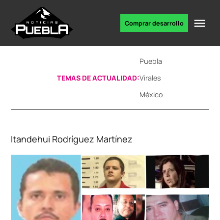
Skip
to
Me
Comprar desarrollo
Portal
content
de
noticias
Puebla
TEMAS DE ACTUALIDAD:
Virales
México
Itandehui Rodríguez Martínez