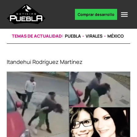
Skip
to
Me
Comprar desarrollo
Portal
content
de
noticias
TEMAS DE ACTUALIDAD:
PUEBLA
VIRALES
MÉXICO
Itandehui Rodríguez Martínez