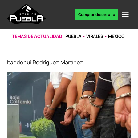
Skip
to
Me
Comprar desarrollo
Portal
content
de
noticias
TEMAS DE ACTUALIDAD:
PUEBLA
VIRALES
MÉXICO
Itandehui Rodríguez Martínez