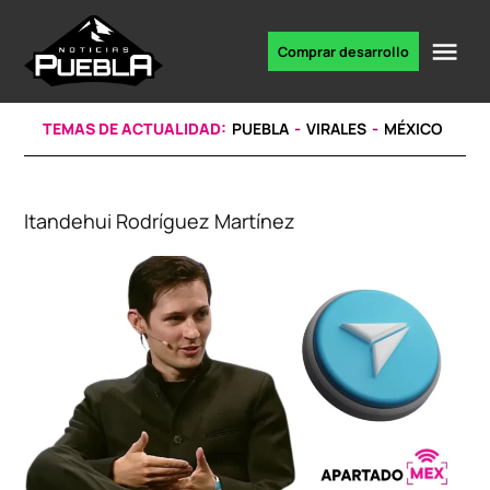
Skip
to
Me
Comprar desarrollo
Portal
content
de
noticias
TEMAS DE ACTUALIDAD:
PUEBLA
VIRALES
MÉXICO
Itandehui Rodríguez Martínez