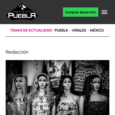
Skip
to
Me
Comprar desarrollo
Portal
content
de
noticias
TEMAS DE ACTUALIDAD:
PUEBLA
VIRALES
MÉXICO
Redacción