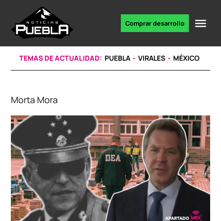
Skip
to
Me
Comprar desarrollo
Portal
content
de
noticias
TEMAS DE ACTUALIDAD:
PUEBLA
VIRALES
MÉXICO
Morta Mora