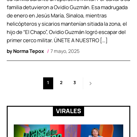
familia detuvieron a Ovidio Guzmán. Esa madrugada
de enero en Jesús María, Sinaloa, mientras
helicópteros y sicarios mantenían sitiada la zona, el
hijo de “El Chapo”, Ovidio Guzmán logró escapar del
primer cerco militar. ÚNETE A NUESTRO […]
by
Norma Tepox
7 mayo, 2025
Paginación
1
2
3
de
entradas
VIRALES