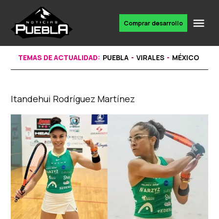
Skip
to
Me
Comprar desarrollo
Portal
content
de
noticias
TEMAS DE ACTUALIDAD:
PUEBLA
VIRALES
MÉXICO
Itandehui Rodríguez Martínez