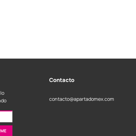
Contacto
 lo
contacto@apartadomex.com
ndo