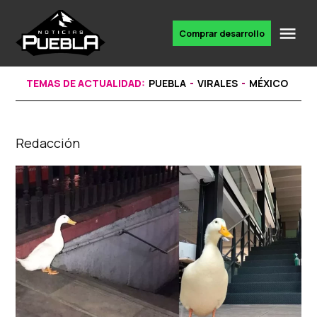
Skip
to
Me
Comprar desarrollo
Portal
content
de
noticias
TEMAS DE ACTUALIDAD:
PUEBLA
VIRALES
MÉXICO
Redacción