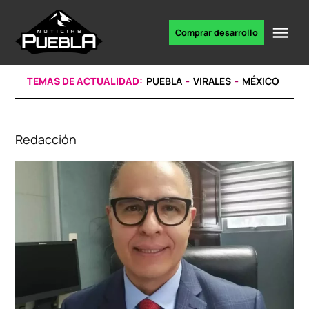
Skip
to
Me
Comprar desarrollo
Portal
content
de
noticias
TEMAS DE ACTUALIDAD:
PUEBLA
VIRALES
MÉXICO
Redacción