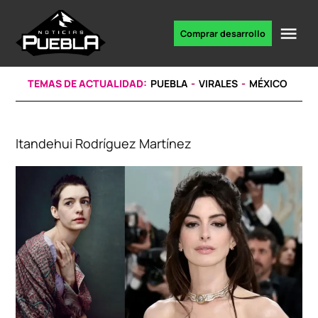
Skip
to
Me
Comprar desarrollo
Portal
content
de
noticias
TEMAS DE ACTUALIDAD:
PUEBLA
VIRALES
MÉXICO
Itandehui Rodríguez Martínez