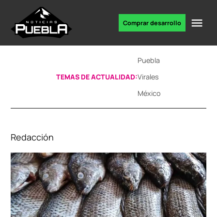
Skip
to
Me
Comprar desarrollo
Portal
content
de
noticias
Puebla
TEMAS DE ACTUALIDAD:
Virales
México
Redacción