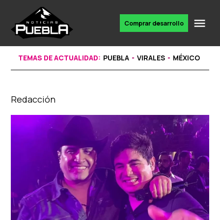
Skip
to
Me
Comprar desarrollo
Portal
content
de
noticias
TEMAS DE ACTUALIDAD:
PUEBLA
VIRALES
MÉXICO
Redacción