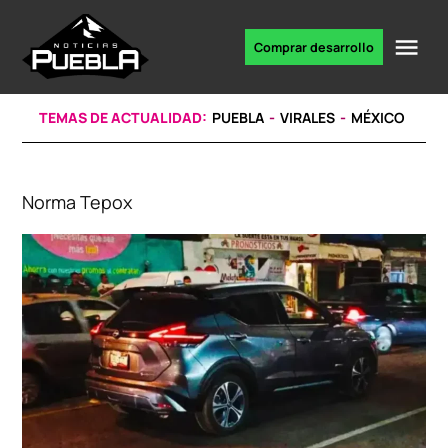
Skip
to
Me
Comprar desarrollo
Portal
content
de
noticias
TEMAS DE ACTUALIDAD:
PUEBLA
VIRALES
MÉXICO
Norma Tepox